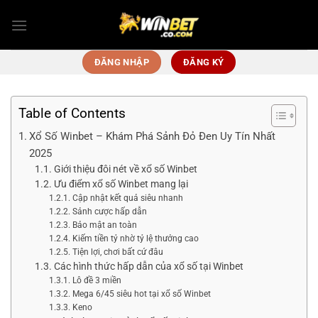
Bỏ
qua
nội
dung
ĐĂNG NHẬP
ĐĂNG KÝ
Table of Contents
Xổ Số Winbet – Khám Phá Sảnh Đỏ Đen Uy Tín Nhất
2025
Giới thiệu đôi nét về xổ số Winbet
Ưu điểm xổ số Winbet mang lại
Cập nhật kết quả siêu nhanh
Sảnh cược hấp dẫn
Bảo mật an toàn
Kiếm tiền tỷ nhờ tỷ lệ thưởng cao
Tiện lợi, chơi bất cứ đâu
Các hình thức hấp dẫn của xổ số tại Winbet
Lô đề 3 miền
Mega 6/45 siêu hot tại xổ số Winbet
Keno