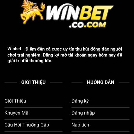
Winbet
- Điểm đến cá cược uy tín thu hút đông đảo người
chơi trải nghiệm. Đăng ký mở tài khoản ngay hôm nay để
giải trí đổi thưởng lớn.
GIỚI THIỆU
HƯỚNG DẪN
Giới Thiệu
Đăng ký
Khuyến Mãi
Đăng nhập
Câu Hỏi Thường Gặp
Nạp tiền