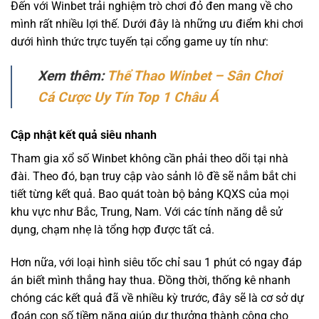
Đến với Winbet trải nghiệm trò chơi đỏ đen mang về cho
mình rất nhiều lợi thế. Dưới đây là những ưu điểm khi chơi
dưới hình thức trực tuyến tại cổng game uy tín như:
Xem thêm:
Thể Thao Winbet – Sân Chơi
Cá Cược Uy Tín Top 1 Châu Á
Cập nhật kết quả siêu nhanh
Tham gia xổ số Winbet không cần phải theo dõi tại nhà
đài. Theo đó, bạn truy cập vào sảnh lô đề sẽ nắm bắt chi
tiết từng kết quả. Bao quát toàn bộ bảng KQXS của mọi
khu vực như Bắc, Trung, Nam. Với các tính năng dễ sử
dụng, chạm nhẹ là tổng hợp được tất cả.
Hơn nữa, với loại hình siêu tốc chỉ sau 1 phút có ngay đáp
án biết mình thắng hay thua. Đồng thời, thống kê nhanh
chóng các kết quả đã về nhiều kỳ trước, đây sẽ là cơ sở dự
đoán con số tiềm năng giúp dự thưởng thành công cho