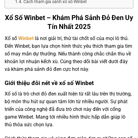
Cách tham gia sảnh xổ số Winbet
Xổ Số Winbet – Khám Phá Sảnh Đỏ Đen Uy
Tín Nhất 2025
Xổ số
Winbet
là nơi giải trí, thử tài chốt số của mọi lô thủ.
Đến Winbet, bạn lựa chọn hình thức yêu thích tham gia tìm
số may mắn dự thưởng. Nếu thành công chắc chắn thu về
khoản lợi nhuận kếch xù. Cùng theo dõi bài viết dưới đây
và khám phá sảnh đỏ đen cực hot này.
Giới thiệu đôi nét về xổ số Winbet
Xổ số là trò chơi đỏ đen xuất hiện từ rất lâu trên thị trường,
bộ môn thu hút sự quan tâm lớn từ nhiều người. Sự phát
triển của công nghệ đã đưa trò chơi này đến với cổng
game Winbet. Mang tới nhiều hình thức hấp dẫn giúp lô
thủ thỏa sức chọn lựa.