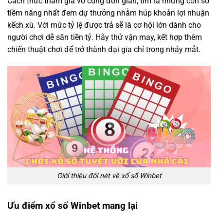
Cách thức tham gia vô cùng đơn giản, tìm ra những con số
tiềm năng nhất đem dự thưởng nhằm húp khoản lợi nhuận
kếch xù. Với mức tỷ lệ được trả sẽ là cơ hội lớn dành cho
người chơi dễ săn tiền tỷ. Hãy thử vận may, kết hợp thêm
chiến thuật chơi để trở thành đại gia chỉ trong nháy mắt.
Giới thiệu đôi nét về xổ số Winbet
Ưu điểm xổ số Winbet mang lại