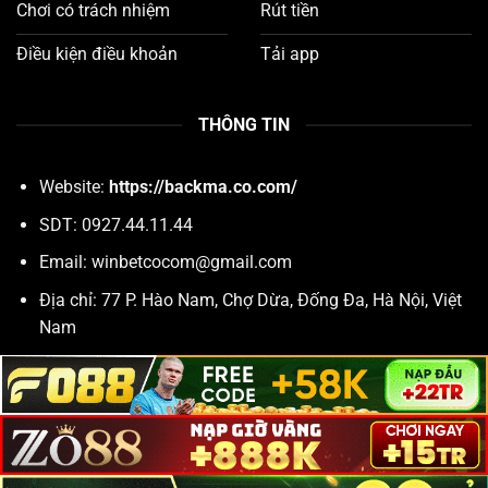
Chơi có trách nhiệm
Rút tiền
Điều kiện điều khoản
Tải app
THÔNG TIN
Website:
https://backma.co.com/
SDT:
0927.44.11.44
Email:
winbetcocom@gmail.com
Địa chỉ:
77 P. Hào Nam, Chợ Dừa, Đống Đa, Hà Nội, Việt
Nam
Hashtag: #Winbet #Casino2025 #ĐổiThưởng
#GameHot2025